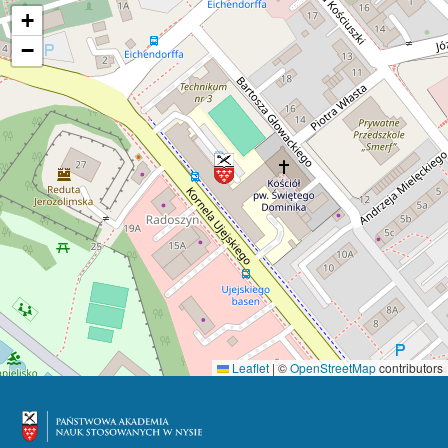
+
−
Leaflet
|
©
OpenStreetMap
contributors